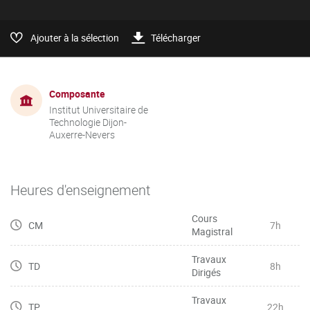
Ajouter à la sélection
Télécharger
Composante
Institut Universitaire de
Technologie Dijon-
Auxerre-Nevers
Heures d'enseignement
Cours
CM
7h
Magistral
Travaux
TD
8h
Dirigés
Travaux
TP
22h