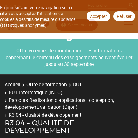
Aller à
En poursuivant votre navigation sur ce
site, vous acceptez l'utilisation de
Accepter
Refuser
cookies à des fins de mesure d'audience
Se connecter
(statistiques anonymes).
Offre en cours de modification : les informations
concernant le contenu des enseignements peuvent évoluer
jusqu’au 30 septembre
Accueil
Offre de formation
BUT
BUT Informatique (INFO)
Parcours Réalisation d'applications : conception,
développement, validation (Dijon)
R3.04 - Qualité de développement
R3.04 - QUALITÉ DE
DÉVELOPPEMENT