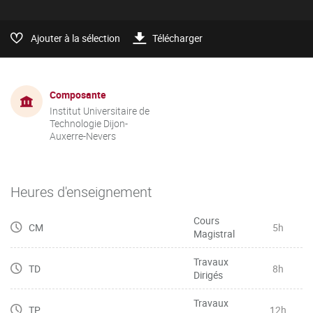
Ajouter à la sélection
Télécharger
Composante
Institut Universitaire de
Technologie Dijon-
Auxerre-Nevers
Heures d'enseignement
Cours
CM
5h
Magistral
Travaux
TD
8h
Dirigés
Travaux
TP
12h