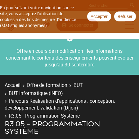
Aller à
En poursuivant votre navigation sur ce
site, vous acceptez l'utilisation de
Accepter
Refuser
cookies à des fins de mesure d'audience
Se connecter
(statistiques anonymes).
Offre en cours de modification : les informations
concernant le contenu des enseignements peuvent évoluer
jusqu’au 30 septembre
Accueil
Offre de formation
BUT
BUT Informatique (INFO)
Parcours Réalisation d'applications : conception,
développement, validation (Dijon)
R3.05 - Programmation Système
R3.05 - PROGRAMMATION
SYSTÈME