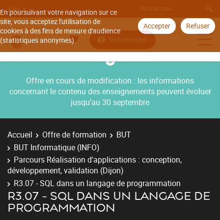
Aller à
En poursuivant votre navigation sur ce
site, vous acceptez l'utilisation de
Accepter
Refuser
cookies à des fins de mesure d'audience
Se connecter
(statistiques anonymes).
Offre en cours de modification : les informations
concernant le contenu des enseignements peuvent évoluer
jusqu’au 30 septembre
Accueil
Offre de formation
BUT
BUT Informatique (INFO)
Parcours Réalisation d'applications : conception,
développement, validation (Dijon)
R3.07 - SQL dans un langage de programmation
R3.07 - SQL DANS UN LANGAGE DE
PROGRAMMATION