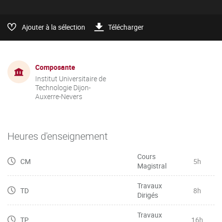
Ajouter à la sélection
Télécharger
Composante
Institut Universitaire de
Technologie Dijon-
Auxerre-Nevers
Heures d'enseignement
Cours
CM
5h
Magistral
Travaux
TD
8h
Dirigés
Travaux
TP
16h