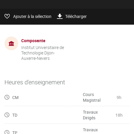
Ajouter à la sélection
Télécharger
Composante
Institut Universitaire de
Technologie Dijon-
Auxerre-Nevers
Heures d'enseignement
Cours
CM
9h
Magistral
Travaux
TD
18h
Dirigés
Travaux
TP