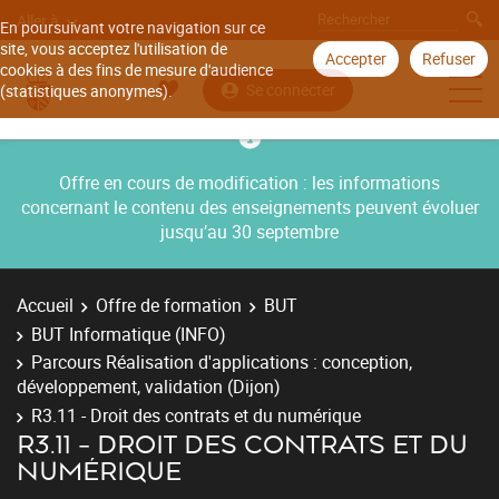
Aller à
En poursuivant votre navigation sur ce
site, vous acceptez l'utilisation de
Accepter
Refuser
cookies à des fins de mesure d'audience
Se connecter
(statistiques anonymes).
Offre en cours de modification : les informations
concernant le contenu des enseignements peuvent évoluer
jusqu’au 30 septembre
Accueil
Offre de formation
BUT
BUT Informatique (INFO)
Parcours Réalisation d'applications : conception,
développement, validation (Dijon)
R3.11 - Droit des contrats et du numérique
R3.11 - DROIT DES CONTRATS ET DU
NUMÉRIQUE