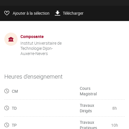
Ajouter à la sélection
Télécharger
Composante
Institut Universitaire de
Technologie Dijon-
Auxerre-Nevers
Heures d'enseignement
Cours
CM
Magistral
Travaux
TD
8h
Dirigés
Travaux
TP
10h
Pratiques