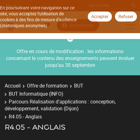
Aller à
En poursuivant votre navigation sur ce
site, vous acceptez l'utilisation de
Accepter
Refuser
cookies à des fins de mesure d'audience
Se connecter
(statistiques anonymes).
Offre en cours de modification : les informations
concernant le contenu des enseignements peuvent évoluer
jusqu’au 30 septembre
Accueil
Offre de formation
BUT
BUT Informatique (INFO)
Parcours Réalisation d'applications : conception,
développement, validation (Dijon)
R4.05 - Anglais
R4.05 - ANGLAIS