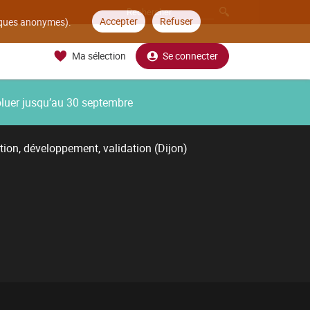
Accepter
Refuser
tiques anonymes).
Ma sélection
Se connecter
oluer jusqu’au 30 septembre
tion, développement, validation (Dijon)