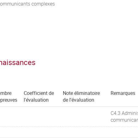
s communicants complexes
nnaissances
mbre
Coefficient de
Note éliminatoire
Remarques
épreuves
l'évaluation
de l'évaluation
C4.3 Admini
communicant