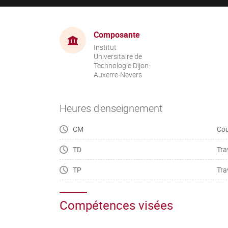
Composante
Institut
Universitaire de
Technologie Dijon-
Auxerre-Nevers
Heures d'enseignement
CM
Cou
TD
Tra
TP
Tra
Compétences visées