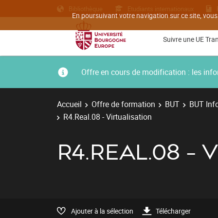
Bibliothèque
Etudiants internationaux
En poursuivant votre navigation sur ce site, vous
Suivre une UE Tra
Offre en cours de modification : les i
Accueil
Offre de formation
BUT
BUT Inf
R4.Real.08 - Virtualisation
R4.REAL.08 - 
Ajouter à la sélection
Télécharger