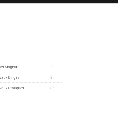
rs Magistral
2h
vaux Dirigés
8h
vaux Pratiques
8h