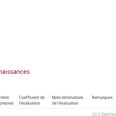
nnaissances
mbre
Coefficient de
Note éliminatoire
Remarques
épreuves
l'évaluation
de l'évaluation
C4.2 Optimise