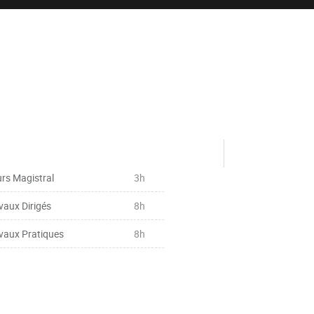
rs Magistral
3h
vaux Dirigés
8h
vaux Pratiques
8h