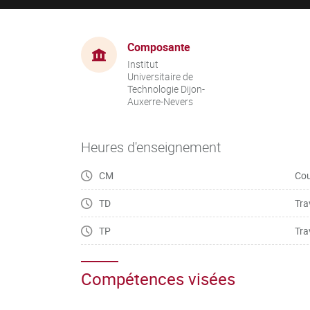
Composante
Institut
Universitaire de
Technologie Dijon-
Auxerre-Nevers
Heures d'enseignement
CM
Cou
TD
Tra
TP
Tra
Compétences visées