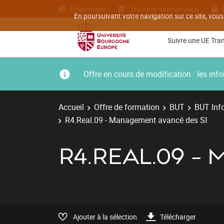
Bibliothèque
Etudiants internationaux
En poursuivant votre navigation sur ce site, vous
Suivre une UE Tra
Offre en cours de modification : les i
Accueil
Offre de formation
BUT
BUT Inf
R4.Real.09 - Management avancé des SI
R4.REAL.09 -
Ajouter à la sélection
Télécharger