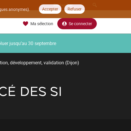
Accepter
Refuser
tiques anonymes).
Ma sélection
Se connecter
oluer jusqu’au 30 septembre
tion, développement, validation (Dijon)
É DES SI