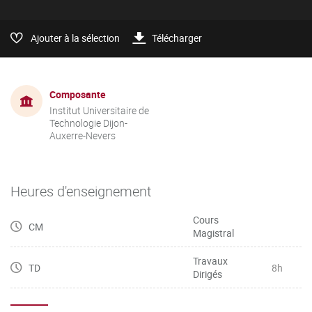
Ajouter à la sélection
Télécharger
Composante
Institut Universitaire de
Technologie Dijon-
Auxerre-Nevers
Heures d'enseignement
Cours
CM
Magistral
Travaux
TD
8h
Dirigés