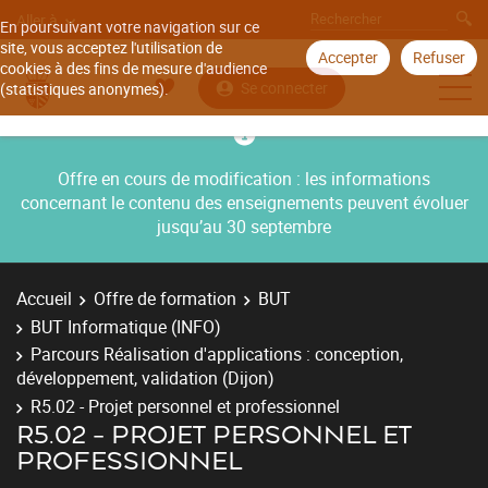
Aller à
En poursuivant votre navigation sur ce
site, vous acceptez l'utilisation de
Accepter
Refuser
cookies à des fins de mesure d'audience
Se connecter
(statistiques anonymes).
Offre en cours de modification : les informations
concernant le contenu des enseignements peuvent évoluer
jusqu’au 30 septembre
Accueil
Offre de formation
BUT
BUT Informatique (INFO)
Parcours Réalisation d'applications : conception,
développement, validation (Dijon)
R5.02 - Projet personnel et professionnel
R5.02 - PROJET PERSONNEL ET
PROFESSIONNEL