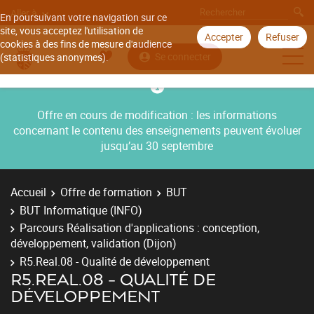
Aller à
En poursuivant votre navigation sur ce
site, vous acceptez l'utilisation de
Accepter
Refuser
cookies à des fins de mesure d'audience
Se connecter
(statistiques anonymes).
Offre en cours de modification : les informations
concernant le contenu des enseignements peuvent évoluer
jusqu’au 30 septembre
Accueil
Offre de formation
BUT
BUT Informatique (INFO)
Parcours Réalisation d'applications : conception,
développement, validation (Dijon)
R5.Real.08 - Qualité de développement
R5.REAL.08 - QUALITÉ DE
DÉVELOPPEMENT