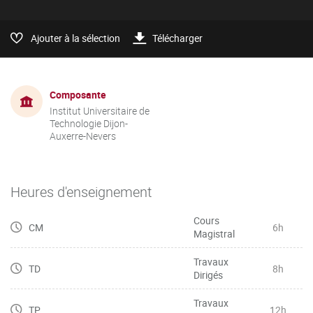
Ajouter à la sélection
Télécharger
Composante
Institut Universitaire de
Technologie Dijon-
Auxerre-Nevers
Heures d'enseignement
Cours
CM
6h
Magistral
Travaux
TD
8h
Dirigés
Travaux
TP
12h