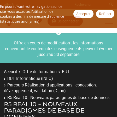
Aller à
En poursuivant votre navigation sur ce
site, vous acceptez l'utilisation de
Accepter
Refuser
cookies à des fins de mesure d'audience
Se connecter
(statistiques anonymes).
Offre en cours de modification : les informations
concernant le contenu des enseignements peuvent évoluer
jusqu’au 30 septembre
Accueil
Offre de formation
BUT
BUT Informatique (INFO)
Parcours Réalisation d'applications : conception,
développement, validation (Dijon)
R5.Real.10 - Nouveaux paradigmes de base de données
R5.REAL.10 - NOUVEAUX
PARADIGMES DE BASE DE
DONNÉES