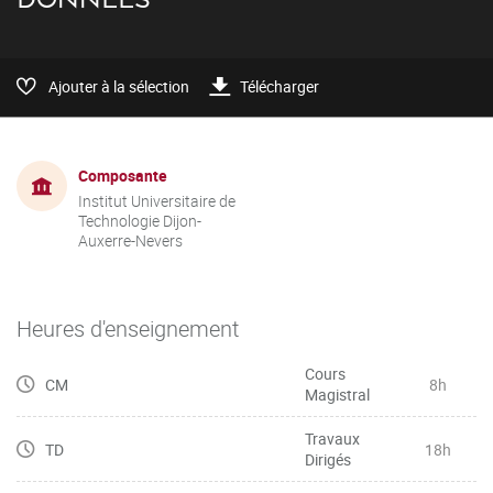
Ajouter à la sélection
Télécharger
Composante
Institut Universitaire de
Technologie Dijon-
Auxerre-Nevers
Heures d'enseignement
Cours
CM
8h
Magistral
Travaux
TD
18h
Dirigés