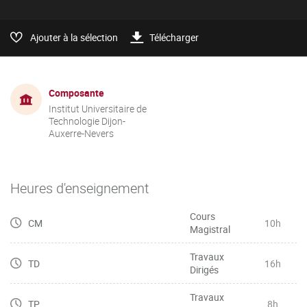
Ajouter à la sélection
Télécharger
Composante
Institut Universitaire de
Technologie Dijon-
Auxerre-Nevers
Heures d'enseignement
Cours
CM
10h
Magistral
Travaux
TD
16h
Dirigés
Travaux
TP
8h