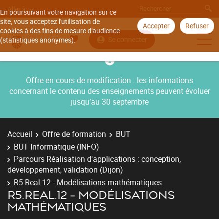
Aller à
En poursuivant votre navigation sur ce
site, vous acceptez l'utilisation de
Accepter
Refuser
cookies à des fins de mesure d'audience
Se connecter
(statistiques anonymes).
Offre en cours de modification : les informations
concernant le contenu des enseignements peuvent évoluer
jusqu’au 30 septembre
Accueil
Offre de formation
BUT
BUT Informatique (INFO)
Parcours Réalisation d'applications : conception,
développement, validation (Dijon)
R5.Real.12 - Modélisations mathématiques
R5.REAL.12 - MODÉLISATIONS
MATHÉMATIQUES