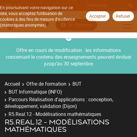
Aller à
En poursuivant votre navigation sur ce
site, vous acceptez l'utilisation de
Accepter
Refuser
cookies à des fins de mesure d'audience
Se connecter
(statistiques anonymes).
Offre en cours de modification : les informations
concernant le contenu des enseignements peuvent évoluer
jusqu’au 30 septembre
Accueil
Offre de formation
BUT
BUT Informatique (INFO)
Parcours Réalisation d'applications : conception,
développement, validation (Dijon)
R5.Real.12 - Modélisations mathématiques
R5.REAL.12 - MODÉLISATIONS
MATHÉMATIQUES