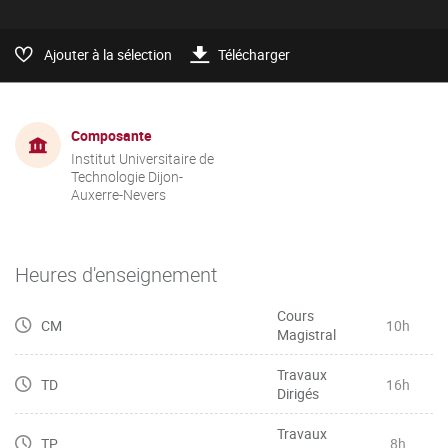
Ajouter à la sélection
Télécharger
Composante
Institut Universitaire de
Technologie Dijon-
Auxerre-Nevers
Heures d'enseignement
Cours
CM
10h
Magistral
Travaux
TD
16h
Dirigés
Travaux
TP
8h