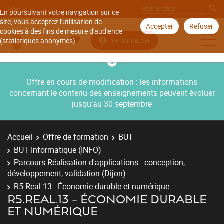
Aller à
En poursuivant votre navigation sur ce
site, vous acceptez l'utilisation de
Accepter
Refuser
cookies à des fins de mesure d'audience
Se connecter
(statistiques anonymes).
Offre en cours de modification : les informations
concernant le contenu des enseignements peuvent évoluer
jusqu’au 30 septembre
Accueil
Offre de formation
BUT
BUT Informatique (INFO)
Parcours Réalisation d'applications : conception,
développement, validation (Dijon)
R5.Real.13 - Économie durable et numérique
R5.REAL.13 - ÉCONOMIE DURABLE
ET NUMÉRIQUE