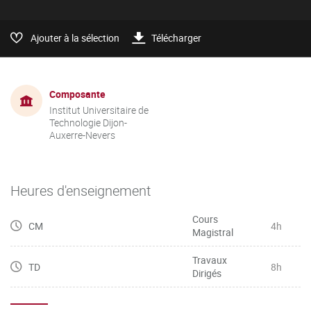
Ajouter à la sélection
Télécharger
Composante
Institut Universitaire de
Technologie Dijon-
Auxerre-Nevers
Heures d'enseignement
Cours
CM
4h
Magistral
Travaux
TD
8h
Dirigés