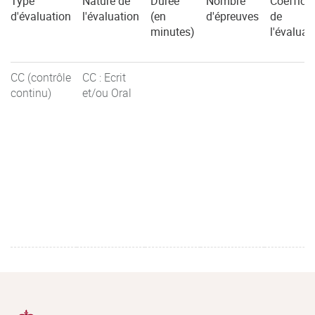
Type
Nature de
Durée
Nombre
Coefficie
d'évaluation
l'évaluation
(en
d'épreuves
de
minutes)
l'évaluat
CC (contrôle
CC : Ecrit
continu)
et/ou Oral