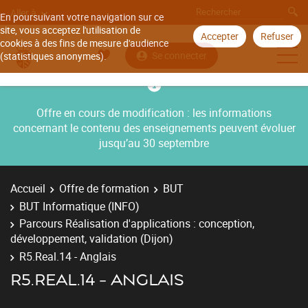
Aller à
En poursuivant votre navigation sur ce
site, vous acceptez l'utilisation de
Accepter
Refuser
cookies à des fins de mesure d'audience
Se connecter
(statistiques anonymes).
Offre en cours de modification : les informations
concernant le contenu des enseignements peuvent évoluer
jusqu’au 30 septembre
Accueil
Offre de formation
BUT
BUT Informatique (INFO)
Parcours Réalisation d'applications : conception,
développement, validation (Dijon)
R5.Real.14 - Anglais
R5.REAL.14 - ANGLAIS