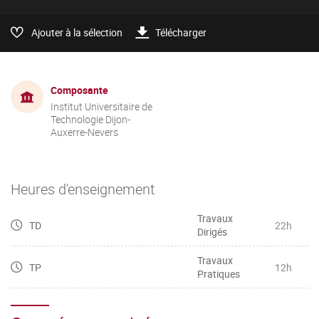
Ajouter à la sélection
Télécharger
Composante
Institut Universitaire de
Technologie Dijon-
Auxerre-Nevers
Heures d'enseignement
Travaux
TD
22h
Dirigés
Travaux
TP
12h
Pratiques