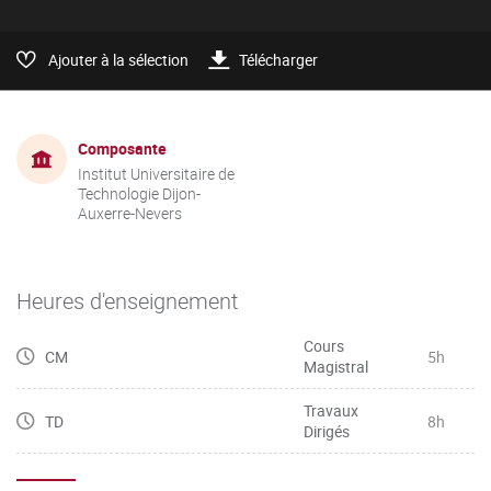
Ajouter à la sélection
Télécharger
Composante
Institut Universitaire de
Technologie Dijon-
Auxerre-Nevers
Heures d'enseignement
Cours
CM
5h
Magistral
Travaux
TD
8h
Dirigés