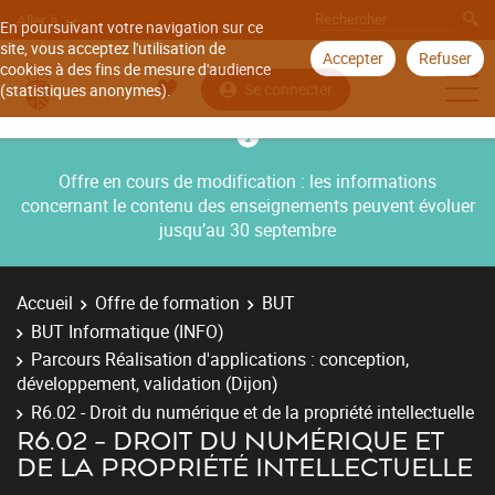
Aller à
En poursuivant votre navigation sur ce
site, vous acceptez l'utilisation de
Accepter
Refuser
cookies à des fins de mesure d'audience
Se connecter
(statistiques anonymes).
Offre en cours de modification : les informations
concernant le contenu des enseignements peuvent évoluer
jusqu’au 30 septembre
Accueil
Offre de formation
BUT
BUT Informatique (INFO)
Parcours Réalisation d'applications : conception,
développement, validation (Dijon)
R6.02 - Droit du numérique et de la propriété intellectuelle
R6.02 - DROIT DU NUMÉRIQUE ET
DE LA PROPRIÉTÉ INTELLECTUELLE