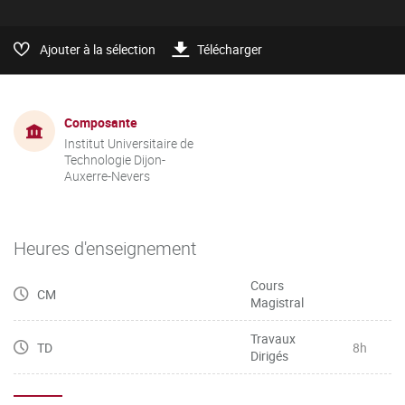
Ajouter à la sélection
Télécharger
Composante
Institut Universitaire de
Technologie Dijon-
Auxerre-Nevers
Heures d'enseignement
Cours
CM
Magistral
Travaux
TD
8h
Dirigés