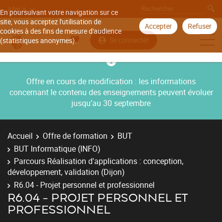
Aller à
En poursuivant votre navigation sur ce
site, vous acceptez l'utilisation de
Accepter
Refuser
cookies à des fins de mesure d'audience
Se connecter
(statistiques anonymes).
Offre en cours de modification : les informations
concernant le contenu des enseignements peuvent évoluer
jusqu’au 30 septembre
Accueil
Offre de formation
BUT
BUT Informatique (INFO)
Parcours Réalisation d'applications : conception,
développement, validation (Dijon)
R6.04 - Projet personnel et professionnel
R6.04 - PROJET PERSONNEL ET
PROFESSIONNEL