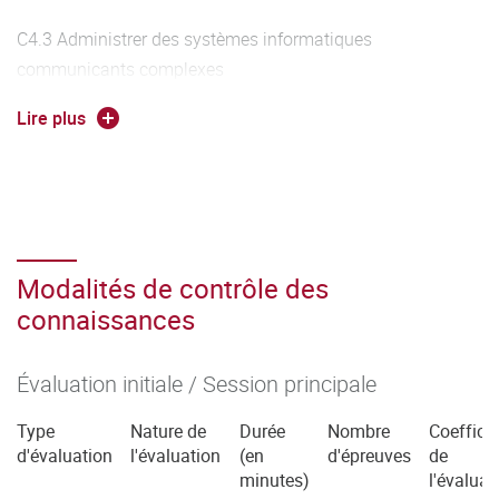
C4.3 Administrer des systèmes informatiques
communicants complexes
(Stage coef 40)
Lire plus
C4.4 Gérer des données de l’information
(Stage coef 40)
C4.5 Conduire un projet
(S4 Stage coef 40)
Modalités de contrôle des
connaissances
C4.6 Collaborer au sein d’une équipe informatique
(S4 Stage coef 40)
Évaluation initiale / Session principale
Type
Nature de
Durée
Nombre
Coefficie
d'évaluation
l'évaluation
(en
d'épreuves
de
minutes)
l'évaluat