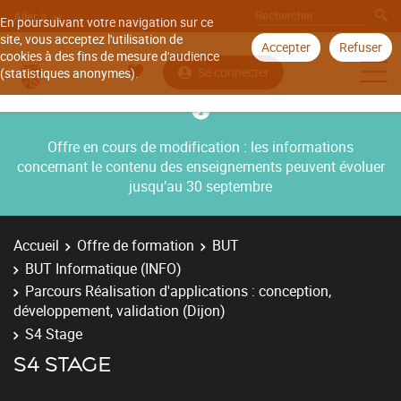
Aller à
En poursuivant votre navigation sur ce
site, vous acceptez l'utilisation de
Accepter
Refuser
cookies à des fins de mesure d'audience
Se connecter
(statistiques anonymes).
Offre en cours de modification : les informations
concernant le contenu des enseignements peuvent évoluer
jusqu’au 30 septembre
Accueil
Offre de formation
BUT
BUT Informatique (INFO)
Parcours Réalisation d'applications : conception,
développement, validation (Dijon)
S4 Stage
S4 STAGE