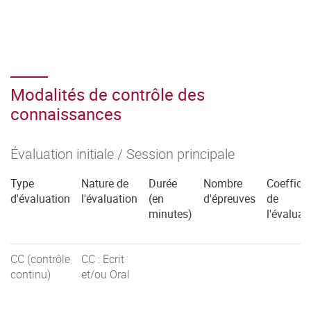
C4.5 Conduire un projet
(SAE 4 Real.01coef 15)
C4.6 Collaborer au sein d’une équipe informatique
(SAE 4 Real.01coef 15)
Modalités de contrôle des
connaissances
Évaluation initiale / Session principale
Type
Nature de
Durée
Nombre
Coefficie
d'évaluation
l'évaluation
(en
d'épreuves
de
minutes)
l'évaluat
CC (contrôle
CC : Ecrit
continu)
et/ou Oral