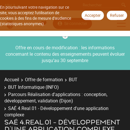
Aller à
En poursuivant votre navigation sur ce
site, vous acceptez l'utilisation de
Accepter
Refuser
cookies à des fins de mesure d'audience
Se connecter
(statistiques anonymes).
Offre en cours de modification : les informations
concernant le contenu des enseignements peuvent évoluer
jusqu’au 30 septembre
Accueil
Offre de formation
BUT
BUT Informatique (INFO)
Parcours Réalisation d'applications : conception,
développement, validation (Dijon)
SAÉ 4.Real.01 - Développement d'une application
complexe
SAÉ 4.REAL.01 - DÉVELOPPEMENT
D'UNE APPLICATION COMPLEXE