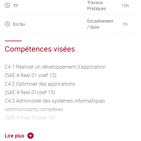
Travaux
TP
10h
Pratiques
Encadrement
En/Su
1h
/ Suivi
Compétences visées
C4.1 Réaliser un développement d'application
(SAE 4 Real.01 coef 15)
C4.2 Optimiser des applications
(SAE 4 Real.01coef 15)
C4.3 Administrer des systèmes informatiques
communicants complexes
(SAE 4 Real.01coef 15)
C4.4 Gérer des données de l’information
(SAE 4 Real.01coef 15)
Lire plus