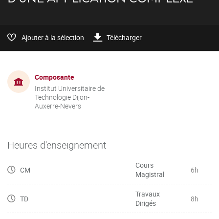
Ajouter à la sélection
Télécharger
Composante
Institut Universitaire de
Technologie Dijon-
Auxerre-Nevers
Heures d'enseignement
Cours
CM
6h
Magistral
Travaux
TD
8h
Dirigés