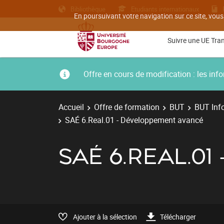
Bibliothèque
Etudiants internationaux
En poursuivant votre navigation sur ce site, vous
Suivre une UE Tra
Offre en cours de modification : les i
Accueil
Offre de formation
BUT
BUT Inf
SAÉ 6.Real.01 - Développement avancé
SAÉ 6.REAL.0
Ajouter à la sélection
Télécharger