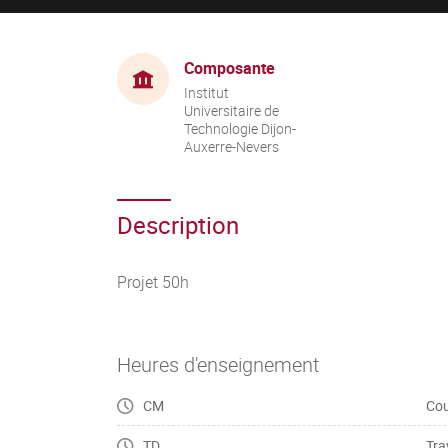
Composante
Institut
Universitaire de
Technologie Dijon-
Auxerre-Nevers
Description
Projet 50h
Heures d'enseignement
CM
Cou
TD
Tra