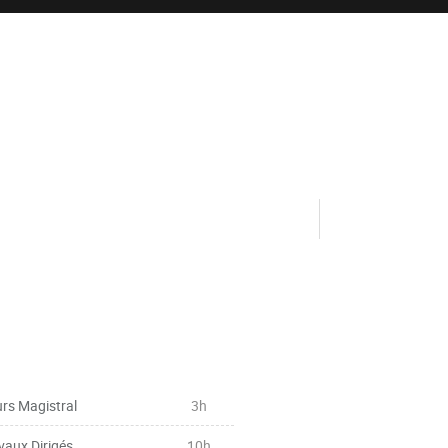
rs Magistral
3h
vaux Dirigés
10h