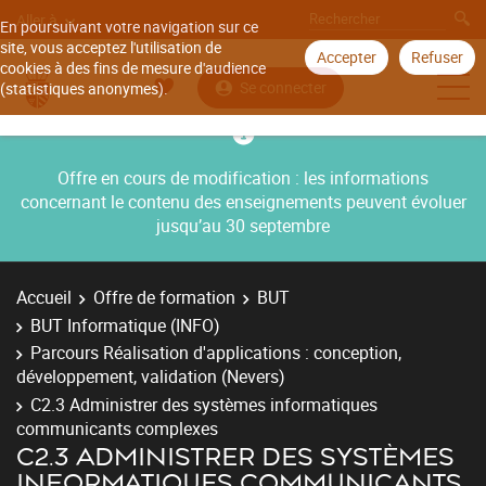
Aller à
En poursuivant votre navigation sur ce
site, vous acceptez l'utilisation de
Accepter
Refuser
cookies à des fins de mesure d'audience
Se connecter
(statistiques anonymes).
Offre en cours de modification : les informations
concernant le contenu des enseignements peuvent évoluer
jusqu’au 30 septembre
Accueil
Offre de formation
BUT
BUT Informatique (INFO)
Parcours Réalisation d'applications : conception,
développement, validation (Nevers)
C2.3 Administrer des systèmes informatiques
communicants complexes
C2.3 ADMINISTRER DES SYSTÈMES
INFORMATIQUES COMMUNICANTS