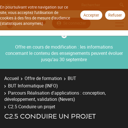
Aller à
En poursuivant votre navigation sur ce
site, vous acceptez l'utilisation de
Accepter
Refuser
cookies à des fins de mesure d'audience
Se connecter
(statistiques anonymes).
Offre en cours de modification : les informations
concernant le contenu des enseignements peuvent évoluer
jusqu’au 30 septembre
Accueil
Offre de formation
BUT
BUT Informatique (INFO)
Parcours Réalisation d'applications : conception,
développement, validation (Nevers)
C2.5 Conduire un projet
C2.5 CONDUIRE UN PROJET