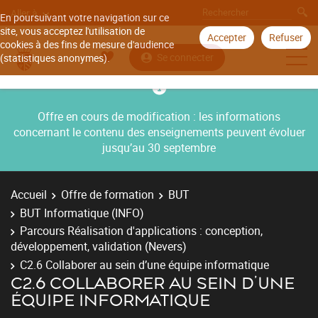
Aller à
En poursuivant votre navigation sur ce
site, vous acceptez l'utilisation de
Accepter
Refuser
cookies à des fins de mesure d'audience
Se connecter
(statistiques anonymes).
Offre en cours de modification : les informations
concernant le contenu des enseignements peuvent évoluer
jusqu’au 30 septembre
Accueil
Offre de formation
BUT
BUT Informatique (INFO)
Parcours Réalisation d'applications : conception,
développement, validation (Nevers)
C2.6 Collaborer au sein d’une équipe informatique
C2.6 COLLABORER AU SEIN D’UNE
ÉQUIPE INFORMATIQUE