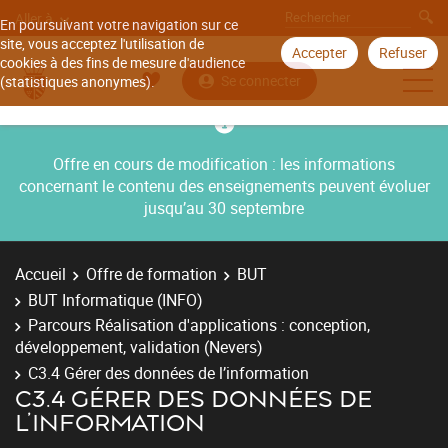
Aller à
En poursuivant votre navigation sur ce
site, vous acceptez l'utilisation de
Accepter
Refuser
cookies à des fins de mesure d'audience
Se connecter
(statistiques anonymes).
Offre en cours de modification : les informations
concernant le contenu des enseignements peuvent évoluer
jusqu’au 30 septembre
Accueil
Offre de formation
BUT
BUT Informatique (INFO)
Parcours Réalisation d'applications : conception,
développement, validation (Nevers)
C3.4 Gérer des données de l’information
C3.4 GÉRER DES DONNÉES DE
L’INFORMATION