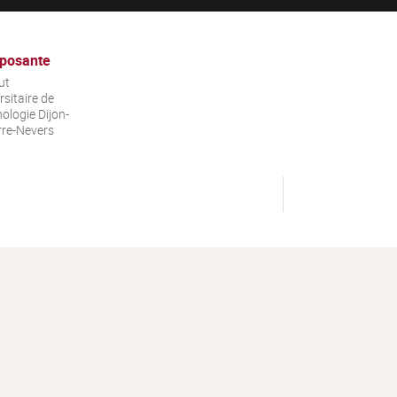
posante
ut
rsitaire de
ologie Dijon-
re-Nevers