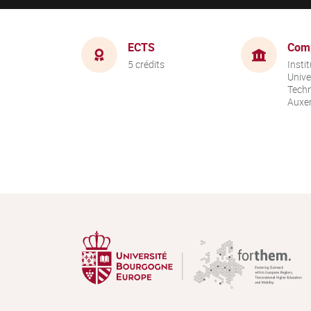
ECTS
Com
5 crédits
Instit
Unive
Techn
Auxer