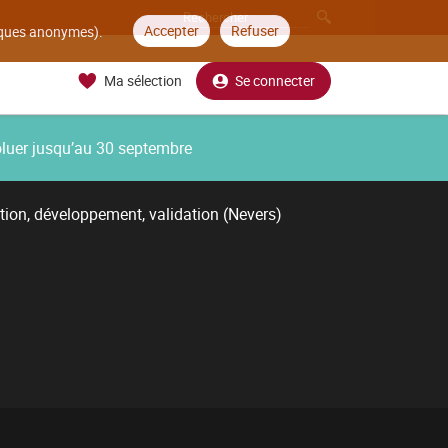
Accepter
Refuser
tiques anonymes).
Ma sélection
Se connecter
oluer jusqu’au 30 septembre
tion, développement, validation (Nevers)