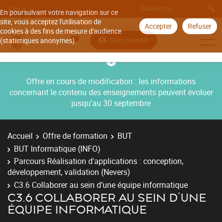
Aller à
En poursuivant votre navigation sur ce
site, vous acceptez l'utilisation de
Accepter
Refuser
cookies à des fins de mesure d'audience
Se connecter
(statistiques anonymes).
Offre en cours de modification : les informations
concernant le contenu des enseignements peuvent évoluer
jusqu’au 30 septembre
Accueil
Offre de formation
BUT
BUT Informatique (INFO)
Parcours Réalisation d'applications : conception,
développement, validation (Nevers)
C3.6 Collaborer au sein d’une équipe informatique
C3.6 COLLABORER AU SEIN D’UNE
ÉQUIPE INFORMATIQUE