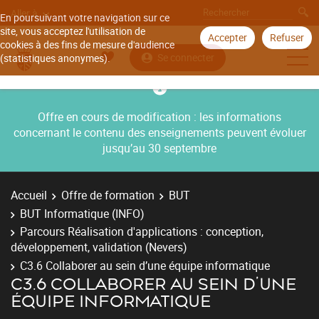
Aller à
En poursuivant votre navigation sur ce
site, vous acceptez l'utilisation de
Accepter
Refuser
cookies à des fins de mesure d'audience
Se connecter
(statistiques anonymes).
Offre en cours de modification : les informations
concernant le contenu des enseignements peuvent évoluer
jusqu’au 30 septembre
Accueil
Offre de formation
BUT
BUT Informatique (INFO)
Parcours Réalisation d'applications : conception,
développement, validation (Nevers)
C3.6 Collaborer au sein d’une équipe informatique
C3.6 COLLABORER AU SEIN D’UNE
ÉQUIPE INFORMATIQUE