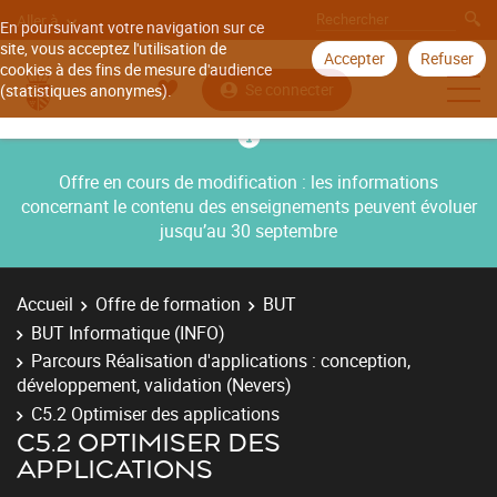
Aller à
En poursuivant votre navigation sur ce
site, vous acceptez l'utilisation de
Accepter
Refuser
cookies à des fins de mesure d'audience
Se connecter
(statistiques anonymes).
Offre en cours de modification : les informations
concernant le contenu des enseignements peuvent évoluer
jusqu’au 30 septembre
Accueil
Offre de formation
BUT
BUT Informatique (INFO)
Parcours Réalisation d'applications : conception,
développement, validation (Nevers)
C5.2 Optimiser des applications
C5.2 OPTIMISER DES
APPLICATIONS