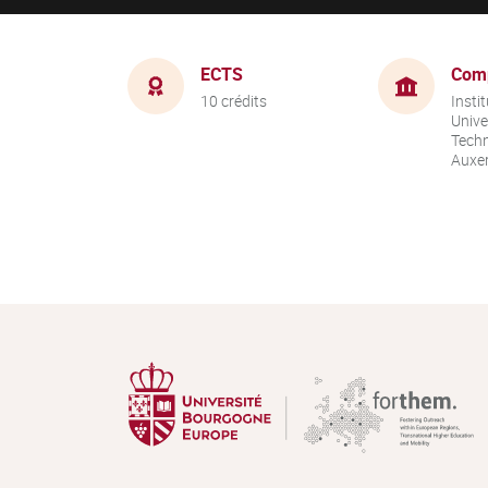
ECTS
Com
10 crédits
Instit
Unive
Techn
Auxer