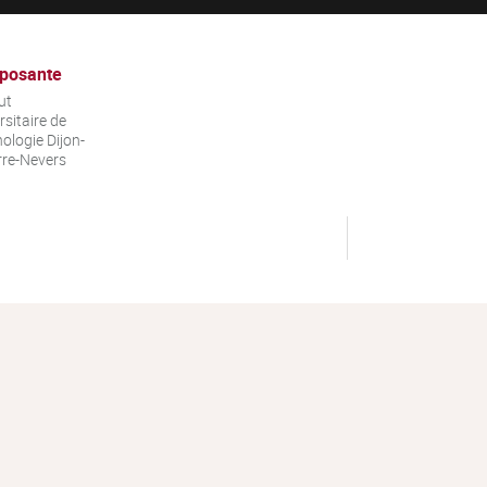
posante
ut
rsitaire de
ologie Dijon-
re-Nevers