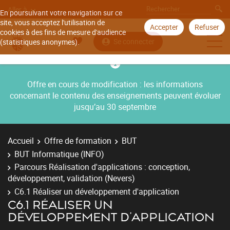
Aller à
En poursuivant votre navigation sur ce
site, vous acceptez l'utilisation de
Accepter
Refuser
cookies à des fins de mesure d'audience
Se connecter
(statistiques anonymes).
Offre en cours de modification : les informations
concernant le contenu des enseignements peuvent évoluer
jusqu’au 30 septembre
Accueil
Offre de formation
BUT
BUT Informatique (INFO)
Parcours Réalisation d'applications : conception,
développement, validation (Nevers)
C6.1 Réaliser un développement d'application
C6.1 RÉALISER UN
DÉVELOPPEMENT D'APPLICATION