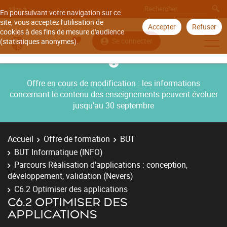
Aller à
En poursuivant votre navigation sur ce
site, vous acceptez l'utilisation de
Accepter
Refuser
cookies à des fins de mesure d'audience
Se connecter
(statistiques anonymes).
Offre en cours de modification : les informations
concernant le contenu des enseignements peuvent évoluer
jusqu’au 30 septembre
Accueil
Offre de formation
BUT
BUT Informatique (INFO)
Parcours Réalisation d'applications : conception,
développement, validation (Nevers)
C6.2 Optimiser des applications
C6.2 OPTIMISER DES
APPLICATIONS