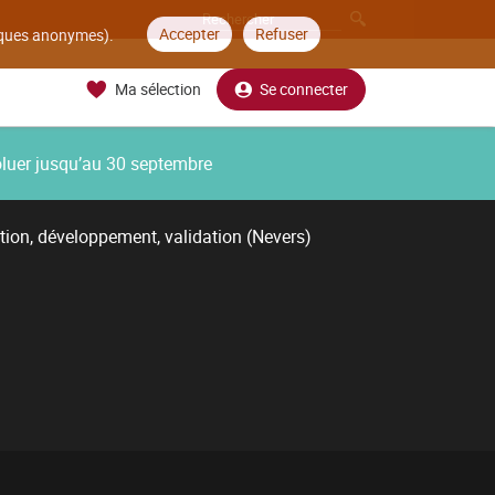
Accepter
Refuser
tiques anonymes).
Ma sélection
Se connecter
oluer jusqu’au 30 septembre
tion, développement, validation (Nevers)