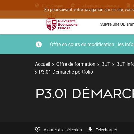
Bibliothèque
Etudiants internationaux
En poursuivant votre navigation sur ce site, vous
Suivre une UE Tra
Offre en cours de modification : les i
Accueil
Offre de formation
BUT
BUT Inf
P3.01 Démarche portfolio
P3.01 DÉMAR
Ajouter à la sélection
Télécharger