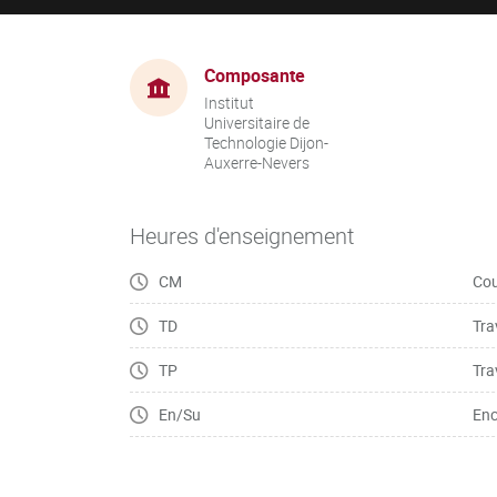
Composante
Institut
Universitaire de
Technologie Dijon-
Auxerre-Nevers
Heures d'enseignement
CM
Cou
TD
Tra
TP
Tra
En/Su
Enc