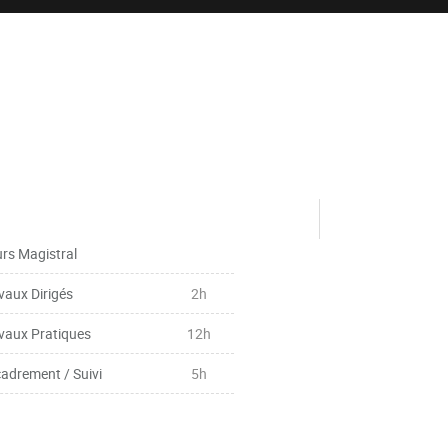
rs Magistral
vaux Dirigés
2h
vaux Pratiques
12h
adrement / Suivi
5h