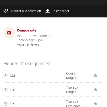
Ajouter à la sélection
Télécharger
Composante
Institut Universitaire de
Technologie Dijon-
Auxerre-Nevers
Heures d'enseignement
Cours
CM
2h
Magistral
Travaux
TD
2h
Dirigés
Travaux
TP
2h
Pratiques