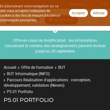
Aller à
En poursuivant votre navigation sur ce
site, vous acceptez l'utilisation de
Accepter
Refuser
cookies à des fins de mesure d'audience
Se connecter
(statistiques anonymes).
Offre en cours de modification : les informations
concernant le contenu des enseignements peuvent évoluer
jusqu’au 30 septembre
Accueil
Offre de formation
BUT
BUT Informatique (INFO)
Parcours Réalisation d'applications : conception,
développement, validation (Nevers)
P5.01 Portfolio
P5.01 PORTFOLIO