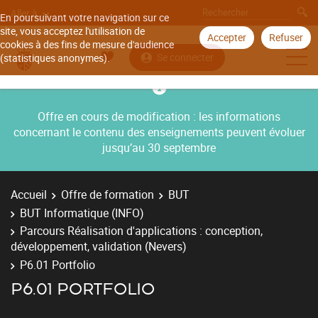
Aller à
En poursuivant votre navigation sur ce
site, vous acceptez l'utilisation de
Accepter
Refuser
cookies à des fins de mesure d'audience
Se connecter
(statistiques anonymes).
Offre en cours de modification : les informations
concernant le contenu des enseignements peuvent évoluer
jusqu’au 30 septembre
Accueil
Offre de formation
BUT
BUT Informatique (INFO)
Parcours Réalisation d'applications : conception,
développement, validation (Nevers)
P6.01 Portfolio
P6.01 PORTFOLIO