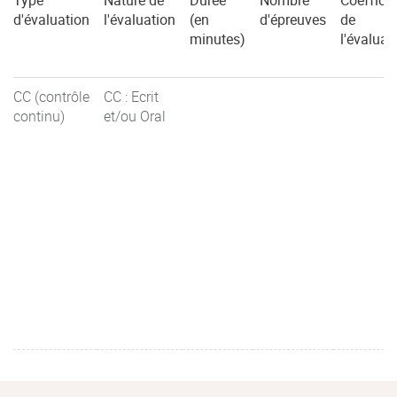
Type
Nature de
Durée
Nombre
Coefficie
d'évaluation
l'évaluation
(en
d'épreuves
de
minutes)
l'évaluat
CC (contrôle
CC : Ecrit
continu)
et/ou Oral