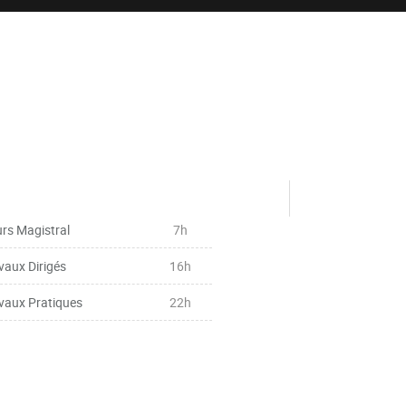
rs Magistral
7h
vaux Dirigés
16h
vaux Pratiques
22h