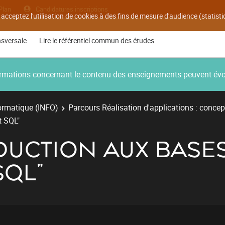
Plan
Candidatures inscriptions
 acceptez l'utilisation de cookies à des fins de mesure d'audience (statis
nsversale
Lire le référentiel commun des études
nformations concernant le contenu des enseignements peuvent év
ormatique (INFO)
Parcours Réalisation d'applications : concep
t SQL"
ODUCTION AUX BASE
SQL"