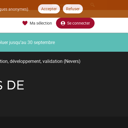
Accepter
Refuser
tiques anonymes).
Ma sélection
Se connecter
oluer jusqu’au 30 septembre
tion, développement, validation (Nevers)
S DE