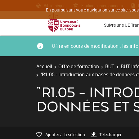
Bibliothèque
Etudiants internationaux
En poursuivant votre navigation sur ce site, vous
Suivre une UE Tra
Offre en cours de modification : les i
Accueil
Offre de formation
BUT
BUT Inf
"R1.05 - Introduction aux bases de données e
"R1.05 - INTR
DONNÉES ET 
Ajouter à la sélection
Télécharger