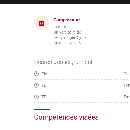
Composante
Institut
Universitaire de
Technologie Dijon-
Auxerre-Nevers
Heures d'enseignement
CM
Cou
TD
Tra
TP
Tra
Compétences visées