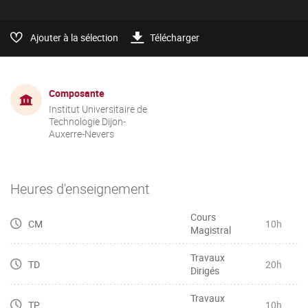
Ajouter à la sélection
Télécharger
Composante
Institut Universitaire de
Technologie Dijon-
Auxerre-Nevers
Heures d'enseignement
Cours
CM
10h
Magistral
Travaux
TD
20h
Dirigés
Travaux
TP
10h