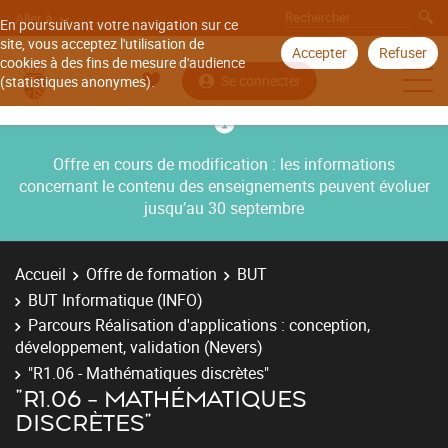
Aller à
En poursuivant votre navigation sur ce
site, vous acceptez l'utilisation de
Accepter
Refuser
cookies à des fins de mesure d'audience
Se connecter
(statistiques anonymes).
Offre en cours de modification : les informations
concernant le contenu des enseignements peuvent évoluer
jusqu’au 30 septembre
Accueil
Offre de formation
BUT
BUT Informatique (INFO)
Parcours Réalisation d'applications : conception,
développement, validation (Nevers)
"R1.06 - Mathématiques discrètes"
"R1.06 - MATHÉMATIQUES
DISCRÈTES"