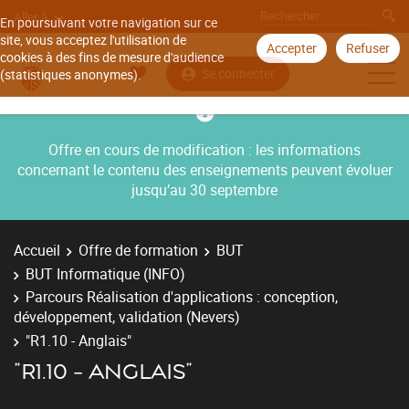
Aller à
En poursuivant votre navigation sur ce
site, vous acceptez l'utilisation de
Accepter
Refuser
cookies à des fins de mesure d'audience
Se connecter
(statistiques anonymes).
Offre en cours de modification : les informations
concernant le contenu des enseignements peuvent évoluer
jusqu’au 30 septembre
Accueil
Offre de formation
BUT
BUT Informatique (INFO)
Parcours Réalisation d'applications : conception,
développement, validation (Nevers)
"R1.10 - Anglais"
"R1.10 - ANGLAIS"