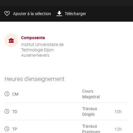
Ajouter à la sélection
Télécharger
Composante
Institut Universitaire de
Technologie Dijon-
Auxerre-Nevers
Heures d'enseignement
Cours
CM
Magistral
Travaux
TD
10h
Dirigés
Travaux
TP
12h
Pratiques