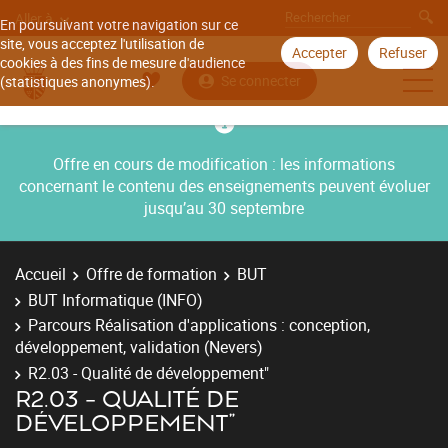
Aller à
En poursuivant votre navigation sur ce
site, vous acceptez l'utilisation de
Accepter
Refuser
cookies à des fins de mesure d'audience
Se connecter
(statistiques anonymes).
Offre en cours de modification : les informations
concernant le contenu des enseignements peuvent évoluer
jusqu’au 30 septembre
Accueil
Offre de formation
BUT
BUT Informatique (INFO)
Parcours Réalisation d'applications : conception,
développement, validation (Nevers)
R2.03 - Qualité de développement"
R2.03 - QUALITÉ DE
DÉVELOPPEMENT"