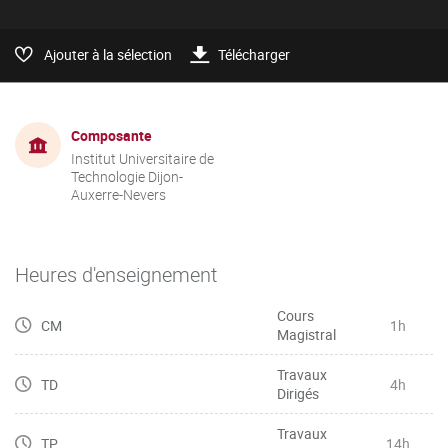
Ajouter à la sélection
Télécharger
Composante
Institut Universitaire de
Technologie Dijon-
Auxerre-Nevers
Heures d'enseignement
Cours
CM
1h
Magistral
Travaux
TD
4h
Dirigés
Travaux
TP
14h