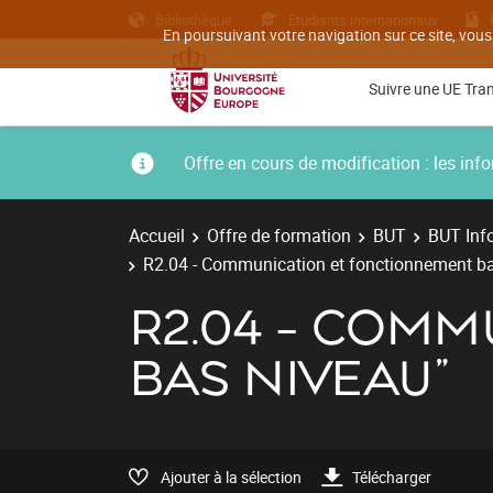
Bibliothèque
Etudiants internationaux
En poursuivant votre navigation sur ce site, vous
Suivre une UE Tra
Offre en cours de modification : les i
Accueil
Offre de formation
BUT
BUT Inf
R2.04 - Communication et fonctionnement ba
R2.04 - COM
BAS NIVEAU"
Ajouter à la sélection
Télécharger