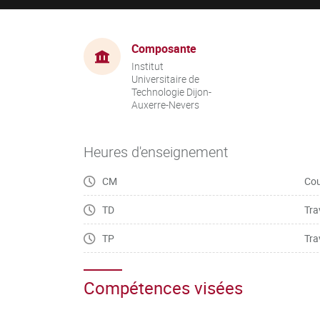
Composante
Institut
Universitaire de
Technologie Dijon-
Auxerre-Nevers
Heures d'enseignement
CM
Cou
TD
Tra
TP
Tra
Compétences visées