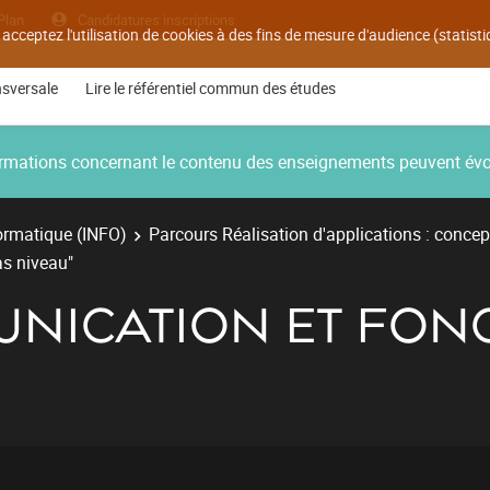
Plan
Candidatures inscriptions
 acceptez l'utilisation de cookies à des fins de mesure d'audience (statis
nsversale
Lire le référentiel commun des études
nformations concernant le contenu des enseignements peuvent év
ormatique (INFO)
Parcours Réalisation d'applications : concep
s niveau"
MUNICATION ET FO