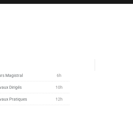
rs Magistral
6h
vaux Dirigés
10h
vaux Pratiques
12h