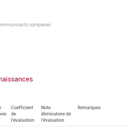
s communicants complexes
nnaissances
e
Coefficient
Note
Remarques
uves
de
éliminatoire de
l'évaluation
l'évaluation