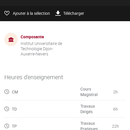
Ajouter à la sélection
Télécharger
Composante
Institut Universitaire de
Technologie Dijon-
Auxerre-Nevers
Heures d'enseignement
Cours
CM
2h
Magistral
Travaux
TD
6h
Dirigés
Travaux
TP
22h
Pratiques