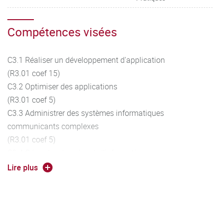
Compétences visées
C3.1 Réaliser un développement d'application
(R3.01 coef 15)
C3.2 Optimiser des applications
(R3.01 coef 5)
C3.3 Administrer des systèmes informatiques
communicants complexes
(R3.01 coef 5)
C3.4 Gérer des données de l’information
(R3.01 coef 10)
Lire plus