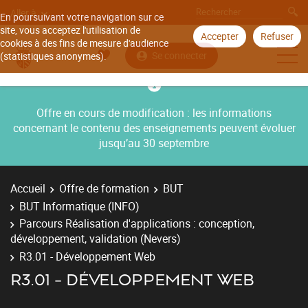
Aller à
En poursuivant votre navigation sur ce
site, vous acceptez l'utilisation de
Accepter
Refuser
cookies à des fins de mesure d'audience
Se connecter
(statistiques anonymes).
Offre en cours de modification : les informations
concernant le contenu des enseignements peuvent évoluer
jusqu’au 30 septembre
Accueil
Offre de formation
BUT
BUT Informatique (INFO)
Parcours Réalisation d'applications : conception,
développement, validation (Nevers)
R3.01 - Développement Web
R3.01 - DÉVELOPPEMENT WEB