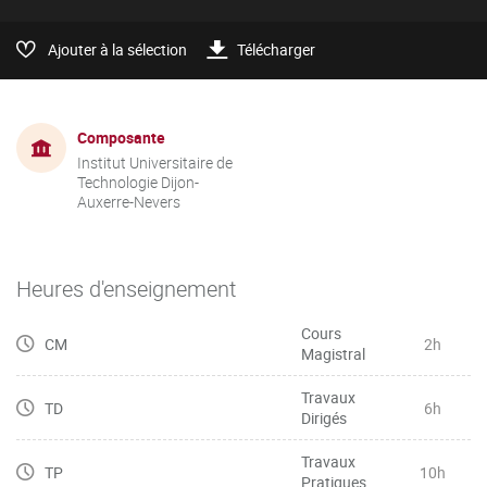
Ajouter à la sélection
Télécharger
Composante
Institut Universitaire de
Technologie Dijon-
Auxerre-Nevers
Heures d'enseignement
Cours
CM
2h
Magistral
Travaux
TD
6h
Dirigés
Travaux
TP
10h
Pratiques