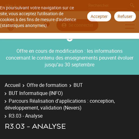
Aller à
En poursuivant votre navigation sur ce
site, vous acceptez l'utilisation de
Accepter
Refuser
cookies à des fins de mesure d'audience
Se connecter
(statistiques anonymes).
Offre en cours de modification : les informations
concernant le contenu des enseignements peuvent évoluer
jusqu’au 30 septembre
Accueil
Offre de formation
BUT
BUT Informatique (INFO)
Parcours Réalisation d'applications : conception,
développement, validation (Nevers)
R3.03 - Analyse
R3.03 - ANALYSE