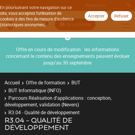
Aller à
En poursuivant votre navigation sur ce
site, vous acceptez l'utilisation de
Accepter
Refuser
cookies à des fins de mesure d'audience
Se connecter
(statistiques anonymes).
Offre en cours de modification : les informations
concernant le contenu des enseignements peuvent évoluer
jusqu’au 30 septembre
Accueil
Offre de formation
BUT
BUT Informatique (INFO)
Parcours Réalisation d'applications : conception,
développement, validation (Nevers)
R3.04 - Qualité de développement
R3.04 - QUALITÉ DE
DÉVELOPPEMENT