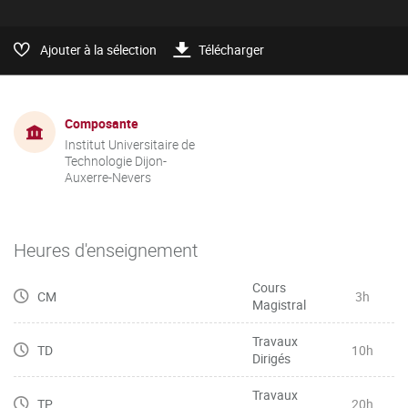
Ajouter à la sélection
Télécharger
Composante
Institut Universitaire de
Technologie Dijon-
Auxerre-Nevers
Heures d'enseignement
Cours
CM
3h
Magistral
Travaux
TD
10h
Dirigés
Travaux
TP
20h