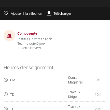
Ajouter à la sélection
Télécharger
Composante
Institut Universitaire de
Technologie Dijon-
Auxerre-Nevers
Heures d'enseignement
Cours
CM
3h
Magistral
Travaux
TD
10h
Dirigés
Travaux
TP
20h