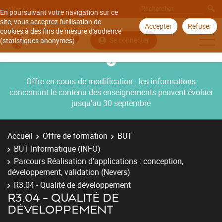
Aller à
En poursuivant votre navigation sur ce
site, vous acceptez l'utilisation de
Accepter
Refuser
cookies à des fins de mesure d'audience
Se connecter
(statistiques anonymes).
Offre en cours de modification : les informations
concernant le contenu des enseignements peuvent évoluer
jusqu’au 30 septembre
Accueil
Offre de formation
BUT
BUT Informatique (INFO)
Parcours Réalisation d'applications : conception,
développement, validation (Nevers)
R3.04 - Qualité de développement
R3.04 - QUALITÉ DE
DÉVELOPPEMENT