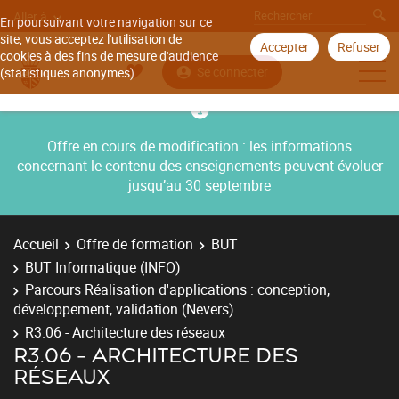
Aller à
En poursuivant votre navigation sur ce
site, vous acceptez l'utilisation de
Accepter
Refuser
cookies à des fins de mesure d'audience
Se connecter
(statistiques anonymes).
Offre en cours de modification : les informations
concernant le contenu des enseignements peuvent évoluer
jusqu’au 30 septembre
Accueil
Offre de formation
BUT
BUT Informatique (INFO)
Parcours Réalisation d'applications : conception,
développement, validation (Nevers)
R3.06 - Architecture des réseaux
R3.06 - ARCHITECTURE DES
RÉSEAUX