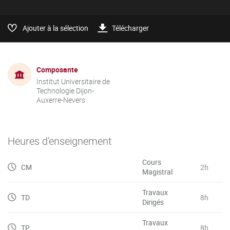
Ajouter à la sélection
Télécharger
Composante
Institut Universitaire de
Technologie Dijon-
Auxerre-Nevers
Heures d'enseignement
Cours
CM
2h
Magistral
Travaux
TD
8h
Dirigés
Travaux
TP
8h