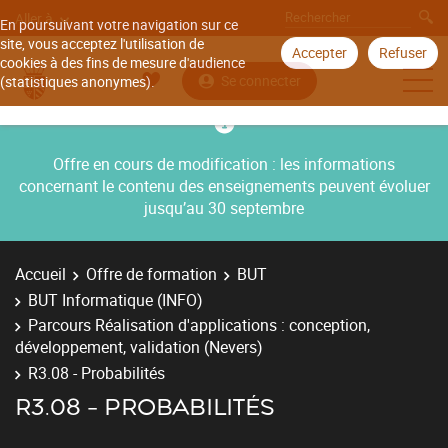
Aller à
En poursuivant votre navigation sur ce
site, vous acceptez l'utilisation de
Accepter
Refuser
cookies à des fins de mesure d'audience
Se connecter
(statistiques anonymes).
Offre en cours de modification : les informations
concernant le contenu des enseignements peuvent évoluer
jusqu’au 30 septembre
Accueil
Offre de formation
BUT
BUT Informatique (INFO)
Parcours Réalisation d'applications : conception,
développement, validation (Nevers)
R3.08 - Probabilités
R3.08 - PROBABILITÉS