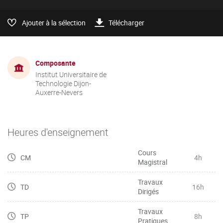
Ajouter à la sélection
Télécharger
Composante
Institut Universitaire de
Technologie Dijon-
Auxerre-Nevers
Heures d'enseignement
Cours
CM
4h
Magistral
Travaux
TD
16h
Dirigés
Travaux
TP
8h
Pratiques