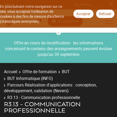
Aller à
En poursuivant votre navigation sur ce
site, vous acceptez l'utilisation de
Accepter
Refuser
cookies à des fins de mesure d'audience
Se connecter
(statistiques anonymes).
Offre en cours de modification : les informations
concernant le contenu des enseignements peuvent évoluer
jusqu’au 30 septembre
Accueil
Offre de formation
BUT
BUT Informatique (INFO)
Parcours Réalisation d'applications : conception,
développement, validation (Nevers)
R3.13 - Communication professionnelle
R3.13 - COMMUNICATION
PROFESSIONNELLE