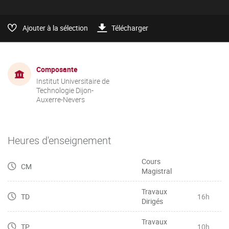
Ajouter à la sélection
Télécharger
Composante
Institut Universitaire de
Technologie Dijon-
Auxerre-Nevers
Heures d'enseignement
Cours
CM
Magistral
Travaux
TD
16h
Dirigés
Travaux
TP
10h