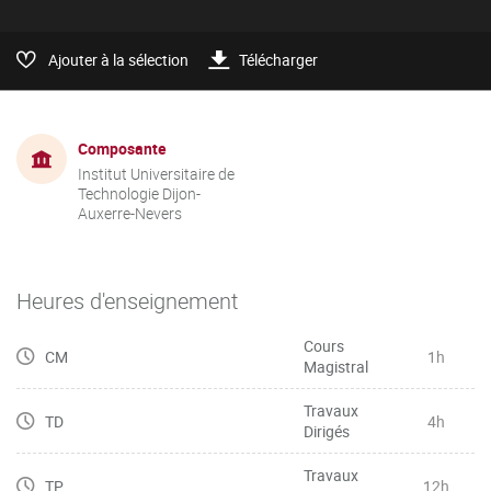
Ajouter à la sélection
Télécharger
Composante
Institut Universitaire de
Technologie Dijon-
Auxerre-Nevers
Heures d'enseignement
Cours
CM
1h
Magistral
Travaux
TD
4h
Dirigés
Travaux
TP
12h