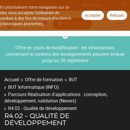
Aller à
En poursuivant votre navigation sur ce
site, vous acceptez l'utilisation de
Accepter
Refuser
cookies à des fins de mesure d'audience
Se connecter
(statistiques anonymes).
Offre en cours de modification : les informations
concernant le contenu des enseignements peuvent évoluer
jusqu’au 30 septembre
Accueil
Offre de formation
BUT
BUT Informatique (INFO)
Parcours Réalisation d'applications : conception,
développement, validation (Nevers)
R4.02 - Qualité de développement
R4.02 - QUALITÉ DE
DÉVELOPPEMENT