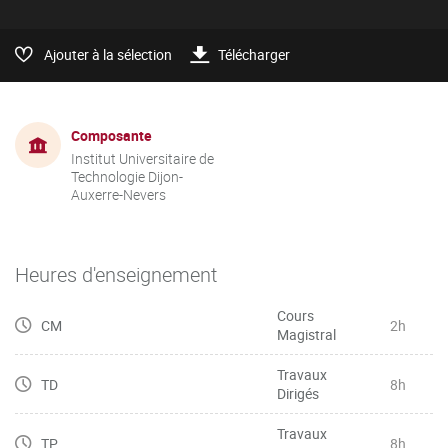
Ajouter à la sélection
Télécharger
Composante
Institut Universitaire de
Technologie Dijon-
Auxerre-Nevers
Heures d'enseignement
Cours
CM
2h
Magistral
Travaux
TD
8h
Dirigés
Travaux
TP
8h