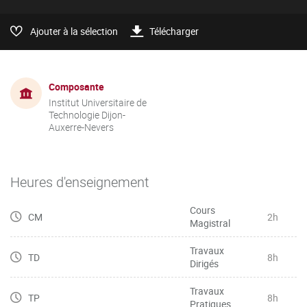
Ajouter à la sélection
Télécharger
Composante
Institut Universitaire de
Technologie Dijon-
Auxerre-Nevers
Heures d'enseignement
Cours
CM
2h
Magistral
Travaux
TD
8h
Dirigés
Travaux
TP
8h
Pratiques