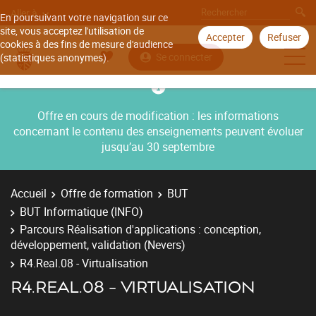
Aller à
En poursuivant votre navigation sur ce
site, vous acceptez l'utilisation de
Accepter
Refuser
cookies à des fins de mesure d'audience
Se connecter
(statistiques anonymes).
Offre en cours de modification : les informations
concernant le contenu des enseignements peuvent évoluer
jusqu’au 30 septembre
Accueil
Offre de formation
BUT
BUT Informatique (INFO)
Parcours Réalisation d'applications : conception,
développement, validation (Nevers)
R4.Real.08 - Virtualisation
R4.REAL.08 - VIRTUALISATION