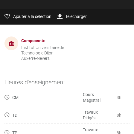
Ajouter à la sélection
Télécharger
Composante
Institut Universitaire de
Technologie Dijon-
Auxerre-Nevers
Heures d'enseignement
Cours
CM
3h
Magistral
Travaux
TD
8h
Dirigés
Travaux
TP
8h