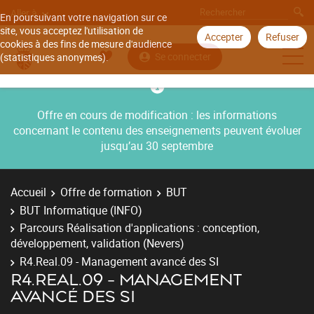
Aller à
En poursuivant votre navigation sur ce
site, vous acceptez l'utilisation de
Accepter
Refuser
cookies à des fins de mesure d'audience
Se connecter
(statistiques anonymes).
Offre en cours de modification : les informations
concernant le contenu des enseignements peuvent évoluer
jusqu’au 30 septembre
Accueil
Offre de formation
BUT
BUT Informatique (INFO)
Parcours Réalisation d'applications : conception,
développement, validation (Nevers)
R4.Real.09 - Management avancé des SI
R4.REAL.09 - MANAGEMENT
AVANCÉ DES SI