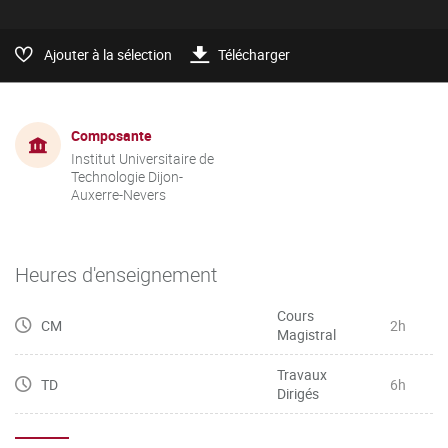
Ajouter à la sélection
Télécharger
Composante
Institut Universitaire de
Technologie Dijon-
Auxerre-Nevers
Heures d'enseignement
Cours
CM
2h
Magistral
Travaux
TD
6h
Dirigés