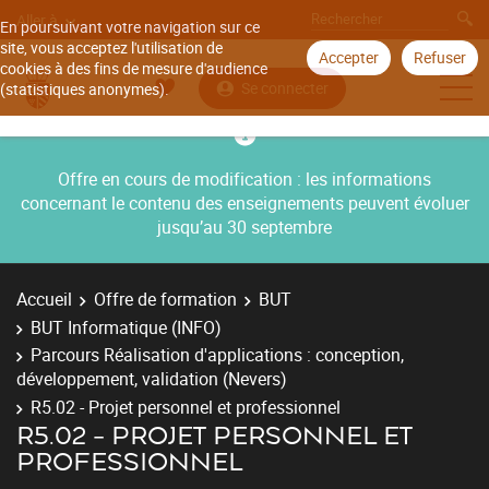
Aller à
En poursuivant votre navigation sur ce
site, vous acceptez l'utilisation de
Accepter
Refuser
cookies à des fins de mesure d'audience
Se connecter
(statistiques anonymes).
Offre en cours de modification : les informations
concernant le contenu des enseignements peuvent évoluer
jusqu’au 30 septembre
Accueil
Offre de formation
BUT
BUT Informatique (INFO)
Parcours Réalisation d'applications : conception,
développement, validation (Nevers)
R5.02 - Projet personnel et professionnel
R5.02 - PROJET PERSONNEL ET
PROFESSIONNEL